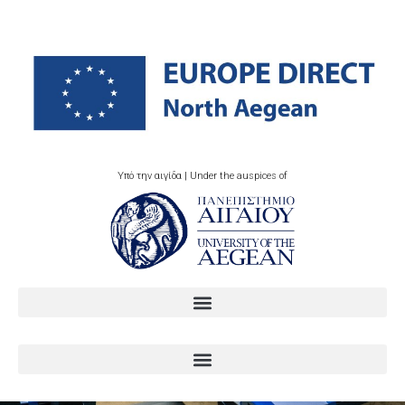
Υπό την αιγίδα | Under the auspices of