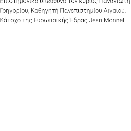
Επιστημονικό υπεύθυνο τον κύριος Παναγιώτη
Γρηγορίου, Καθηγητή Πανεπιστημίου Αιγαίου,
Κάτοχο της Ευρωπαϊκής Έδρας Jean Monnet
Πανεπιστημίου Αιγαίου . Το Θερινό Σχολείο
παρακολούθησαν φοιτητές από την Ελλάδα
και το εξωτερικό, ενώ δίδαξαν διακεκριμένοι
ομιλητές από Πανεπιστήμια της Ευρώπης.
Πληροφορίες για το Θερινό Σχολείο μπορείτε
να βρείτε στην ιστοσελίδα
European
Governance and Democracy
ΕΚΔΗΛΩΣΗ – ΟΙ ΓΕΡΜΑΝΙΚΕΣ ΠΟΛΕΜΙΚΕΣ ΑΠΟΖΗΜΙΩΣΕΙΣ ΚΑΙ Η ΕΛΛΑΔΑ
ΓΕΝΙΚΗ ΕΤΗΣΙΑ ΣΥΝΑΝΤΗΣΗ ΤΩΝ ΚΕΝΤΡΩΝ ΕΥΡΩΠΑΪΚΗΣ ΠΛΗΡΟΦΟΡΗΣΗΣ ΣΤΗΝ ΕΛΛΑΔΑ
2026 - Europe Direct North Aegean | All rights reserved