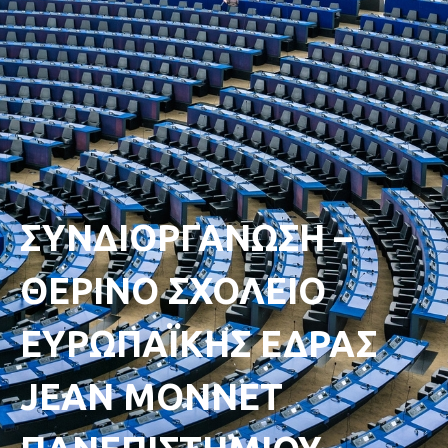
ΣΥΝΔΙΟΡΓΑΝΩΣΗ –
ΘΕΡΙΝΟ ΣΧΟΛΕΙΟ
ΕΥΡΩΠΑΪΚΗΣ ΕΔΡΑΣ
JEAN MONNET