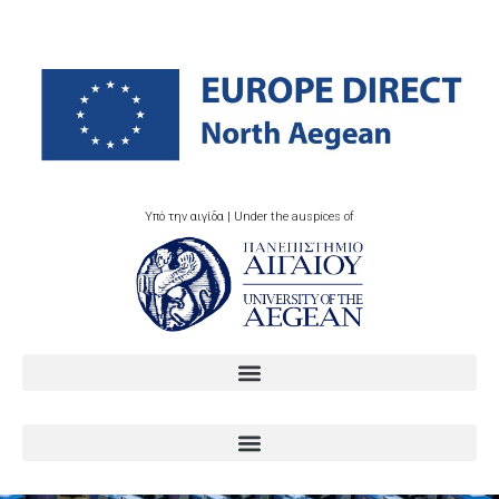
Υπό την αιγίδα | Under the auspices of