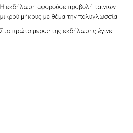
Η εκδήλωση αφορούσε προβολή ταινιών
μικρού μήκους με θέμα την πολυγλωσσία.
Στο πρώτο μέρος της εκδήλωσης έγινε
προβολή των 15 ταινιών μικρού μήκους που
προβλήθηκαν στον Ευρωπαϊκό Μαθητικό
Διαγωνισμό “Languages Through Lenses” που
έγινε το 2011 με την υποστήριξη της
Ευρωπαϊκής Επιτροπής και είχε κεντρικό θέμα
την πολυγλωσσία.
Στο δεύτερο μέρος, έγινε προβολή ταινιών
μικρού μήκους που διαγωνίστηκαν στα
πλαίσια του φεστιβάλ “Reinventing Bridges”,