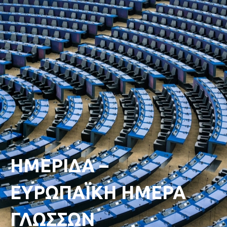
ΗΜΕΡΙΔΑ –
ΕΥΡΩΠΑΪΚΗ ΗΜΕΡΑ
ΓΛΩΣΣΩΝ