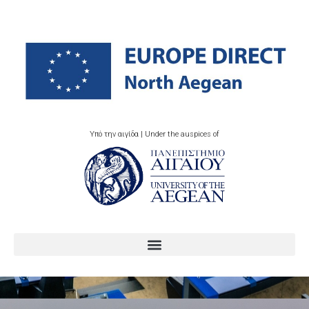
Υπό την αιγίδα | Under the auspices of