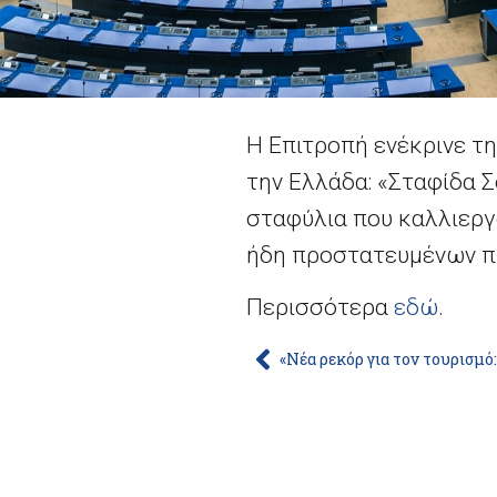
Η Επιτροπή ενέκρινε τ
την Ελλάδα: «Σταφίδα Σο
σταφύλια που καλλιεργ
ήδη προστατευμένων πρ
Περισσότερα
εδώ
.
2026 - Europe Direct North Aegean | All righ