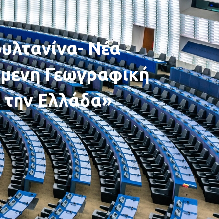
υλτανίνα- Νέα
μενη Γεωγραφική
 την Ελλάδα»