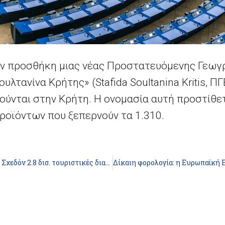
ην προσθήκη μιας νέας Προστατευόμενης Γεωγ
υλτανίνα Κρήτης» (Stafida Soultanina Kritis, Π
ούνται στην Κρήτη. Η ονομασία αυτή προστίθε
οϊόντων που ξεπερνούν τα 1.310.
«Νέα ρεκόρ για τον τουρισμό: Σχεδόν 2.8 δισ. τουριστικές διανυκτερεύσεις στην ΕΕ το 2015»
ts reserved