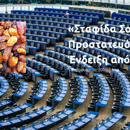
«Σταφίδα Σο
Προστατευό
Ένδειξη από
1 Φεβρουαρίου, 2016
Νέα