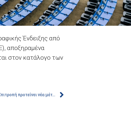
ραφικής Ένδειξης από
ΓΕ), αποξηραμένα
ται στον κατάλογο των
Δίκαιη φορολογία: η Ευρωπαϊκή Επιτροπή προτείνει νέα μέτρα για την πάταξη της φοροαποφυγής των εταιρειών