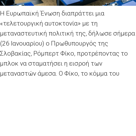
Η Ευρωπαϊκή Ένωση διαπράττει μια
«τελετουργική αυτοκτονία» με τη
μεταναστευτική πολιτική της, δήλωσε σήμερα
(26 Ιανουαρίου) ο Πρωθυπουργός της
Σλοβακίας, Ρόμπερτ Φίκο, προτρέποντας το
μπλοκ να σταματήσει η εισροή των
μεταναστών άμεσα. Ο Φίκο, το κόμμα του
οποίου αναμένεται να κερδίσει τις γενικές
εκλογές τον Μάρτιο, δήλωσε ότι η ΕΕ θα
πρέπει πρώτα απ ‘όλα να σταματήσει την
εισροή των «παράνομων μεταναστών».
Περισσότερα
εδώ
.