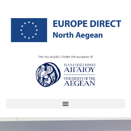
Υπό την αιγίδα | Under the auspices of