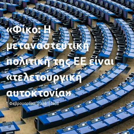
«Φίκο: Η
μεταναστευτική
πολιτική της ΕΕ είναι
«τελετουργική
αυτοκτονία»
1 Φεβρουαρίου, 2016
Νέα