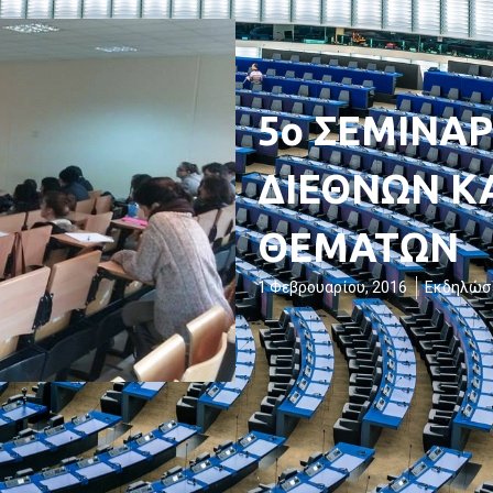
5ο ΣΕΜΙΝΑ
ΔΙΕΘΝΩΝ Κ
ΘΕΜΑΤΩΝ
1 Φεβρουαρίου, 2016
Εκδηλώσ