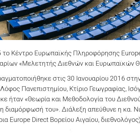
5 το Κέντρο Ευρωπαϊκής Πληροφόρησης Europe 
ναρίων «Μελετητής Διεθνών και Ευρωπαϊκών 
ραγματοποιήθηκε στις 30 Ιανουαρίου 2016 στη
 Λόφος Πανεπιστημίου, Κτίριο Γεωγραφίας, Ισόγε
κε ήταν «Θεωρία και Μεθοδολογία του Διεθνούς
 διαμόρφωσή του». Διάλεξη απεύθυνε η κα. Ν
ια Europe Direct Βορείου Αιγαίου, διεθνολόγος)
Η Κομισιόν προωθεί την “έξυπνη γεωργία” για να αντιμετωπίσει την κλιματική αλλαγή