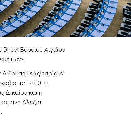
Direct Βορείου Αιγαίου
Θεμάτων».
ν Αίθουσα Γεωγραφία Α’
ιο) στις 14:00. Η
 Δικαίου και η
ικομάνη Αλεξία
.
Δήλωση του εκπροσώπου σχετικά με τις επιθέσεις στη Νιγηρία