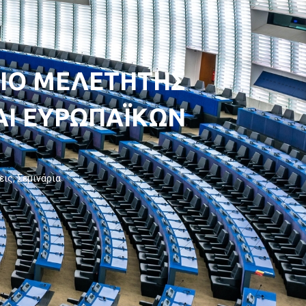
ΡΙΟ ΜΕΛΕΤΗΤΗΣ
ΑΙ ΕΥΡΩΠΑΪΚΩΝ
εις
,
Σεμινάρια