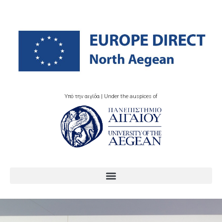
Υπό την αιγίδα | Under the auspices of