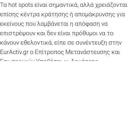
Τα hot spots είναι σημαντικά, αλλά χρειάζονται
επίσης κέντρα κράτησης ή απομάκρυνσης για
εκείνους που λαμβάνεται η απόφαση να
επιστρέψουν και δεν είναι πρόθυμοι να το
κάνουν εθελοντικά, είπε σε συνέντευξη στην
EurActiv.gr ο Επίτροπος Μετανάστευσης και
Εσωτερικών Υποθέσεων, Δημήτρης
Αβραμόπουλος.
Περισσότερα
εδώ
.
Σιγή ιχθύος της Κομισιόν για τον αντίκτυπο της προσφυγικής κρίσης στα δημόσια οικονομικά
Συνάντηση Ολάντ – Μέρκελ στο Στρασβούργο για Brexit και προσφυγικό
2026 - Europe Direct North Aegean | All rights reserved