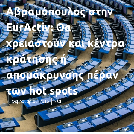
Αβραμόπουλος στην
EurActiv: Θα
χρειαστούν και κέντρα
κράτησης ή
απομάκρυνσης πέραν
των hot spots
10 Φεβρουαρίου, 2016
Νέα