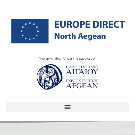
Υπό την αιγίδα | Under the auspices of