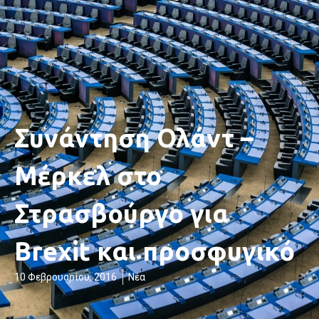
Συνάντηση Ολάντ –
Μέρκελ στο
Στρασβούργο για
Brexit και προσφυγικό
10 Φεβρουαρίου, 2016
Νέα