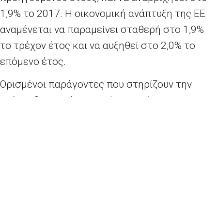
1,9% το 2017. Η οικονομική ανάπτυξη της ΕΕ
αναμένεται να παραμείνει σταθερή στο 1,9%
το τρέχον έτος και να αυξηθεί στο 2,0% το
επόμενο έτος.
Ορισμένοι παράγοντες που στηρίζουν την
ανάπτυξη αναμένεται τώρα να είναι
ισχυρότεροι και να διαρκέσουν περισσότερο
από ό, τι είχε αρχικά υποτεθεί. Περιλαμβάνουν
χαμηλές τιμές του πετρελαίου, ευνοϊκές
συνθήκες χρηματοδότησης και χαμηλή
ισοτιμία του ευρώ. Ταυτόχρονα, οι κίνδυνοι για
την οικονομία γίνονται όλο και πιο έντονοι και
οι νέες προκλήσεις αναδύονται: επιβράδυνση