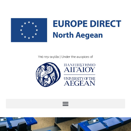
Υπό την αιγίδα | Under the auspices of