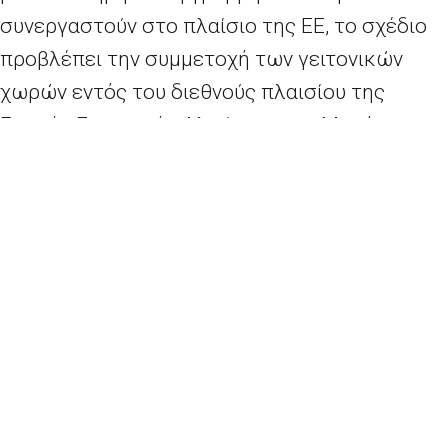
συνεργαστούν στο πλαίσιο της ΕΕ, το σχέδιο
προβλέπει την συμμετοχή των γειτονικών
χωρών εντός του διεθνούς πλαισίου της
Γενικής Επιτροπής Αλιείας για τη Μεσόγειο
(ΓΕΑΜ).
Περισσότερα
εδώ
.
Συμφωνία ορόσημο για το διοξείδιο του άνθρακα που εκπέμπουν τα αεροσκάφη
7ο ΣΕΜΙΝΑΡΙΟ ΜΕΛΕΤΗΤΗΣ ΔΙΕΘΝΩΝ ΚΑΙ ΕΥΡΩΠΑΪΚΩΝ ΘΕΜΑΤΩΝ
2026 - Europe Direct North Aegean | All rights reserved
Web Design & Support by
Edgy Digital Agency