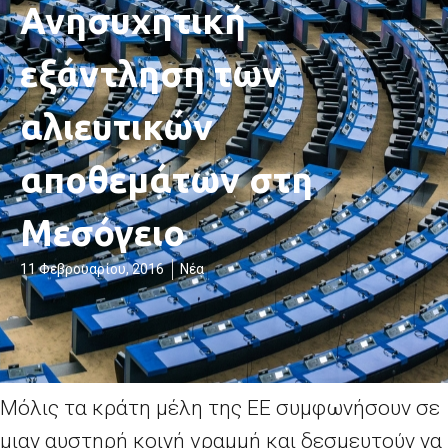
Ανησυχητική
εξάντληση των
αλιευτικών
αποθεμάτων στη
Μεσόγειο
11 Φεβρουαρίου, 2016
Νέα
Μόλις τα κράτη μέλη της ΕΕ συμφωνήσουν σε
μιαν αυστηρή κοινή γραμμή και δεσμευτούν να