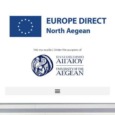
Υπό την αιγίδα | Under the auspices of