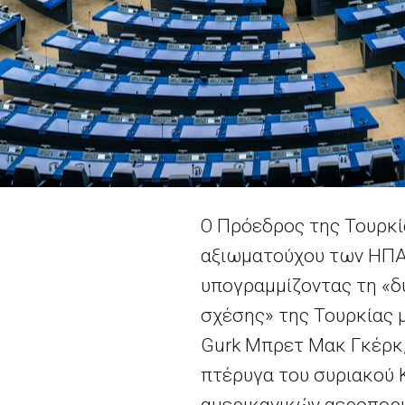
Ο Πρόεδρος της Τουρκί
αξιωματούχου των ΗΠΑ 
υπογραμμίζοντας τη «δ
σχέσης» της Τουρκίας 
Gurk Μπρετ Μακ Γκέρκ,
πτέρυγα του συριακού 
αμερικανικών αεροπορι