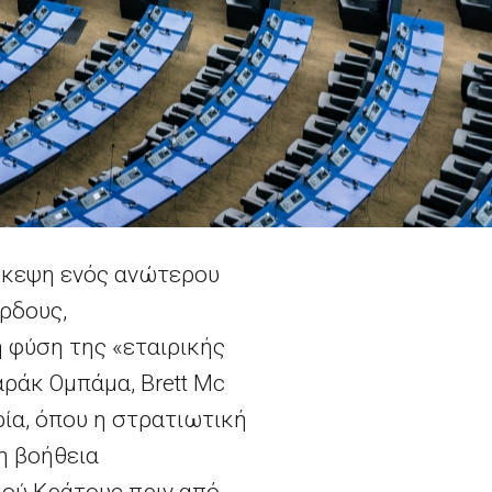
σκεψη ενός ανώτερου
ρδους,
 φύση της «εταιρικής
ράκ Ομπάμα, Brett Mc
ία, όπου η στρατιωτική
η βοήθεια
ού Κράτους πριν από