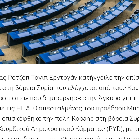
ας Ρετζέπ Ταγίπ Ερντογάν κατήγγειλε την επί
στη βόρεια Συρία που ελέγχεται από τους Κού
υσπιστία» που δημιούργησε στην Άγκυρα για τη
με τις ΗΠΑ. Ο απεσταλμένος του προέδρου Μπα
 επισκέφθηκε την πόλη Kobane στη βόρεια Συρ
Κουρδικού Δημοκρατικού Κόμματος (PYD), με τ
κών επιδρομών, απώθησε μαχητές του Ισλαμικ