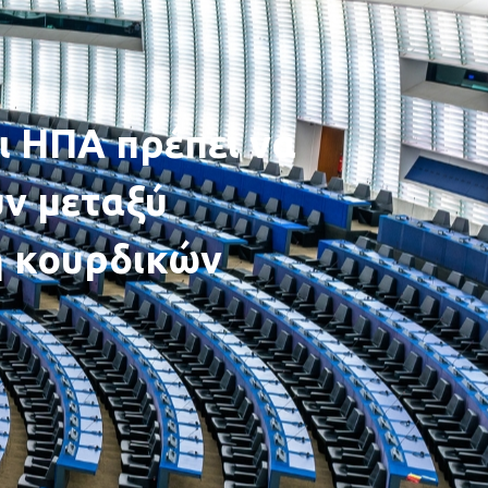
ι ΗΠΑ πρέπει να
ν μεταξύ
ή κουρδικών