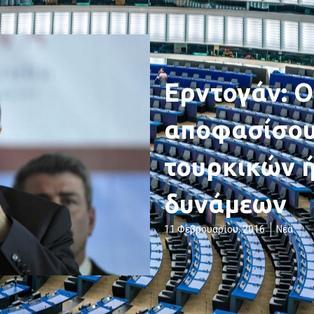
Ερντογάν: Ο
αποφασίσου
τουρκικών 
δυνάμεων
11 Φεβρουαρίου, 2016
Νέα