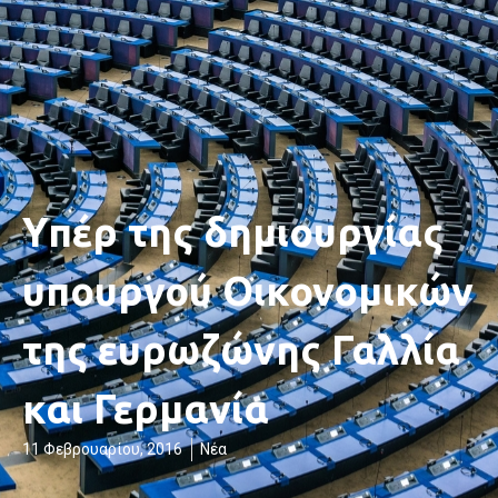
Υπέρ της δημιουργίας
υπουργού Οικονομικών
της ευρωζώνης Γαλλία
και Γερμανία
11 Φεβρουαρίου, 2016
Νέα