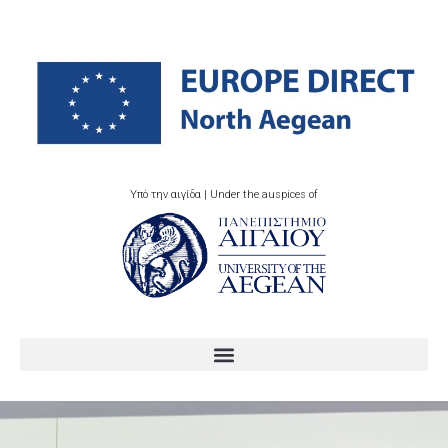
Υπό την αιγίδα | Under the auspices of