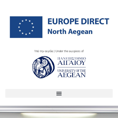
Υπό την αιγίδα | Under the auspices of