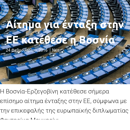
Αίτημα για ένταξη στην
ΕΕ κατέθεσε η Βοσνία
24 Φεβρουαρίου, 2016
Νέα
Η Βοσνία-Ερζεγοβίνη κατέθεσε σήμερα
επίσημο αίτημα ένταξης στην ΕΕ, σύμφωνα με
την επικεφαλής της ευρωπαϊκής διπλωματίας
Φεντερίκα Μογκερίνι.