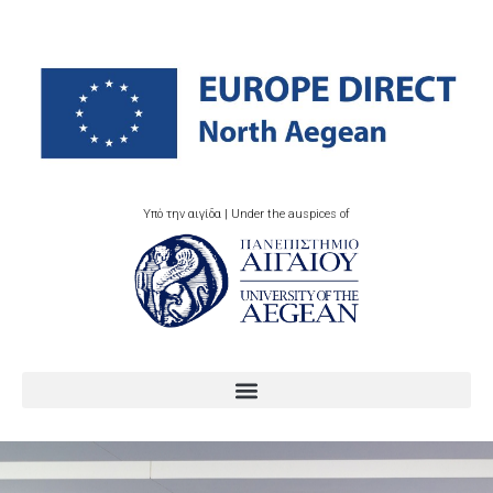
Υπό την αιγίδα | Under the auspices of