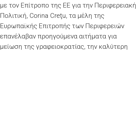
με τον Επίτροπο της ΕΕ για την Περιφερειακή
Πολιτική, Corina Creţu, τα μέλη της
Ευρωπαϊκής Επιτροπής των Περιφερειών
επανέλαβαν προηγούμενα αιτήματα για
μείωση της γραφειοκρατίας, την καλύτερη
ολοκλήρωση ιδιωτικής χρηματοδότησης και
την ενίσχυση του ρόλου των τοπικών και
περιφερειακών αρχών στον σχεδιασμό και την
υλοποίηση της πολιτικής των 350 δις € της ΕΕ
για τη συνοχή.
116η σύνοδος της Ευρωπαϊκής Επιτροπής των Περιφερειών
Η Κομισιόν βάζει σταδιακά την Ελλάδα ξανά στο Δουβλίνο ΙΙ
2026 - Europe Direct North Aegean | All rights reserved