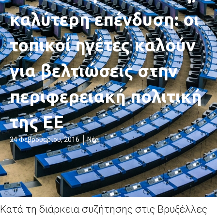
καλύτερη επένδυση: οι
τοπικοί ηγέτες καλούν
για βελτιώσεις στην
περιφερειακή πολιτική
της ΕΕ
24 Φεβρουαρίου, 2016
Νέα
Κατά τη διάρκεια συζήτησης στις Βρυξέλλες