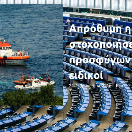
Απρόθυμη η
στοχοποιήσε
προσφύγων 
ειδικοί
24 Φεβρουαρίου, 2016
Νέα