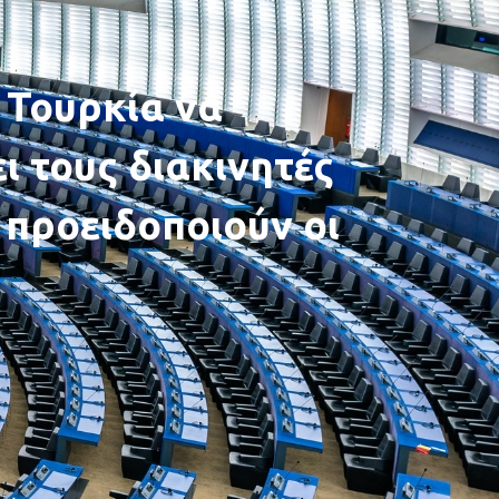
 Τουρκία να
ι τους διακινητές
προειδοποιούν οι