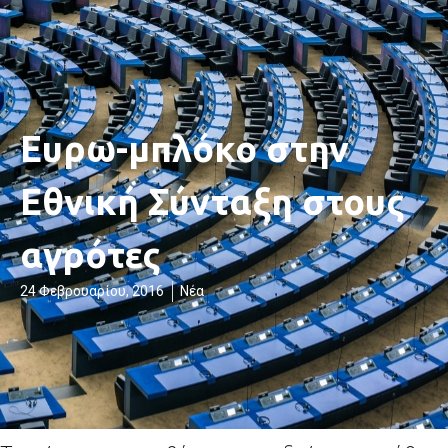
Ευρω-μπλόκο στην
Εθνική Σύνταξη στους
αγρότες
24 Φεβρουαρίου, 2016
Νέα