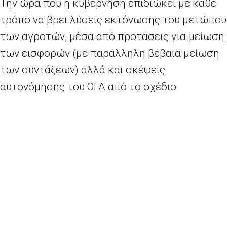
Την ώρα που η κυβέρνηση επιδιώκει με κάθε
τρόπο να βρει λύσεις εκτόνωσης του μετώπου
των αγροτών, μέσα από προτάσεις για μείωση
των εισφορών (με παράλληλη βέβαια μείωση
των συντάξεων) αλλά και σκέψεις
αυτονόμησης του ΟΓΑ από το σχέδιο
ενοποιήσεων όλων των ταμείων κύριας
ασφάλισης στον Ενιαίο Φορέα Κύριας
Ασφάλισης (ΕΦΚΑ), οι πιστωτές θέτουν θέμα
μείωσης της Εθνικής Σύνταξης για τους
αγρότες.
Περισσότερα
εδώ
.
Γκάμπριελ: «Όχι» σε Grexit από τη Σένγκεν – Διαφορετικές απόψεις στο CDU
Η Βουλγαρία στηρίζει την Ελλάδα στο προσφυγικό μετά από παρέμβαση Μέρκελ