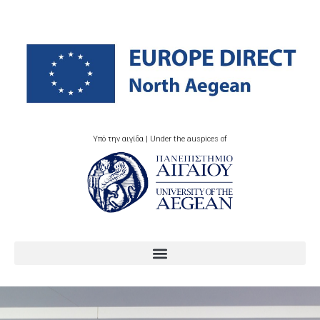
Υπό την αιγίδα | Under the auspices of