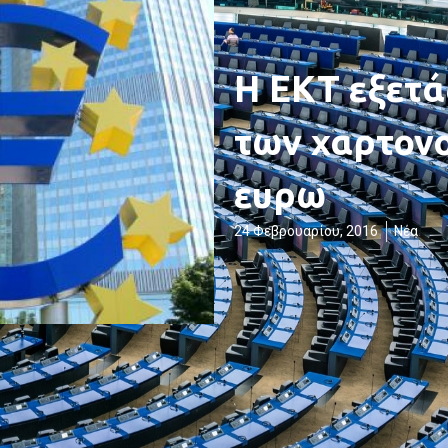
Η ΕΚΤ εξετά
των χαρτον
ευρω
24 Φεβρουαρίου, 2016
Νέα