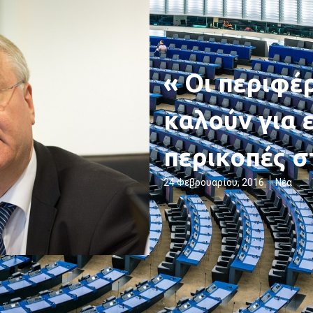
« Οι περιφέ
καλούν για ε
περικοπές σ
24 Φεβρουαρίου, 2016
Νέα