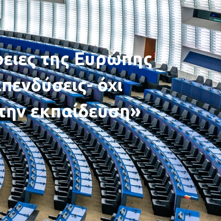
ρειες της Ευρώπης
πενδύσεις- όχι
την εκπαίδευση»