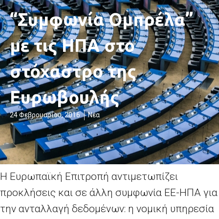
“Συμφωνία Ομπρέλα”
με τις ΗΠΑ στο
στόχαστρο της
Ευρωβουλής
24 Φεβρουαρίου, 2016
Νέα
Η Ευρωπαϊκή Επιτροπή αντιμετωπίζει
προκλήσεις και σε άλλη συμφωνία ΕΕ-ΗΠΑ για
την ανταλλαγή δεδομένων: η νομική υπηρεσία