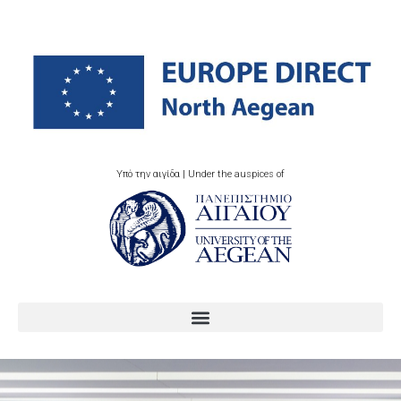
Υπό την αιγίδα | Under the auspices of