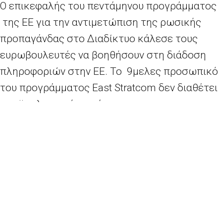
Ο επικεφαλής του πεντάμηνου προγράμματος
της ΕΕ για την αντιμετώπιση της ρωσικής
προπαγάνδας στο Διαδίκτυο κάλεσε τους
ευρωβουλευτές να βοηθήσουν στη διάδοση
πληροφοριών στην ΕΕ.
Το 9μελες προσωπικό
του προγράμματος East Stratcom δεν διαθέτει
προϋπολογισμό, και άρχισε την
παρακολούθηση της ρωσικής
παραπληροφόρησης τον περασμένο
Σεπτέμβριο, κάτω από την ομπρέλα της
Ευρωπαϊκής Υπηρεσίας Εξωτερικής Δράσης.
Περισσότερα
εδώ
.
Κοντά σε συμβιβασμό για το προσφυγικό- Όχι κλείσιμο συνόρων μέχρι 6 Μαρτίου
Θετικοί Μέρκελ και Ολάντ στο «γρήγορο» κλείσιμο της πρώτης αξιολόγησης