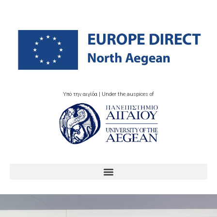
Υπό την αιγίδα | Under the auspices of