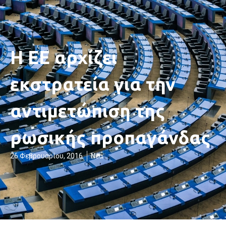
Η ΕΕ αρχίζει
εκστρατεία για την
αντιμετώπιση της
ρωσικής προπαγάνδας
26 Φεβρουαρίου, 2016
Νέα