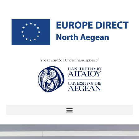
Υπό την αιγίδα | Under the auspices of