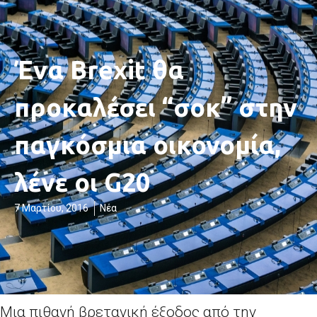
Ένα Brexit θα
προκαλέσει “σοκ” στην
παγκόσμια οικονομία,
λένε οι G20
7 Μαρτίου, 2016
Νέα
Μια πιθανή βρετανική έξοδος από την