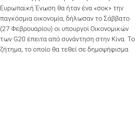
Ευρωπαϊκή Ένωση θα ήταν ένα «σοκ» την
παγκόσμια οικονομία, δήλωσαν το Σάββατο
(27 Φεβρουαρίου) οι υπουργοί Οικονομικών
των G20 έπειτα από συνάντηση στην Κίνα. Το
ζήτημα, το οποίο θα τεθεί σε δημοψήφισμα
τον Ιούνιο, αναφέρθηκε στην έβδομη γραμμή
ενός ανακοινωθέντος, τονίζοντας τη σημασία
του στις συναντήσεις των αξιωματούχων στη
Σαγκάη.
Περισσότερα
εδώ.
Mέρκελ: Δεν μπορούμε να εγκαταλείψουμε τώρα την Ελλάδα
Σύγκλιση Αθήνας-Βρυξελλών στο δημοσιονομικό κενό
2026 - Europe Direct North Aegean | All rights reserved