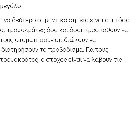
μεγάλο.
Ένα δεύτερο σημαντικό σημείο είναι ότι τόσο
οι τρομοκράτες όσο και όσοι προσπαθούν να
τους σταματήσουν επιδιώκουν να
διατηρήσουν το προβάδισμα. Για τους
τρομοκράτες, ο στόχος είναι να λάβουν τις
πληροφορίες αρκετά γρήγορα για να
εξαπολύσουν επιδρομές καινα πιάσουν τους
υπόπτους πριν ακόμη τα μέλη της ομάδος
καταλάβουν ποιος ακριβώς έχει συλληφθεί
και ποιος θα μπορούσε να μιλήσει. Τα δίκτυα
γρήγορα καταρρέουν υπό τέτοια ασφυκτική
πίεση, όπως φαίνεται στο Ιράκ στα μέσα της