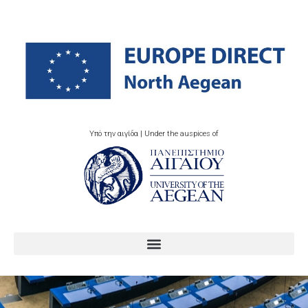
Υπό την αιγίδα | Under the auspices of