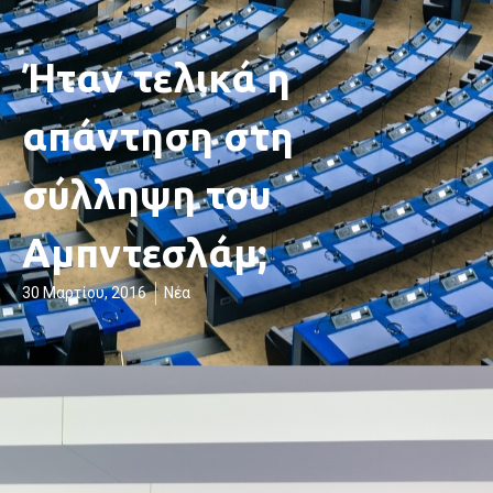
Ήταν τελικά η
απάντηση στη
σύλληψη του
Αμπντεσλάμ;
30 Μαρτίου, 2016
Νέα