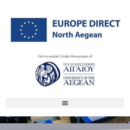
Υπό την αιγίδα | Under the auspices of