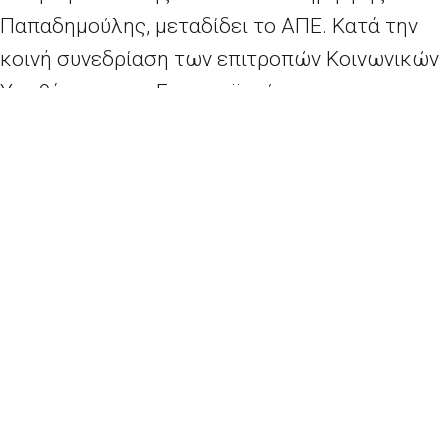
Παπαδημούλης, μεταδίδει το ΑΠΕ. Κατά την
κοινή συνεδρίαση των επιτροπών Κοινωνικών
Υποθέσεων του Ευρωπαϊκού και του
Ελληνικού Κοινοβουλίου, ο Ντέκλαν Κοστέλο
ενημέρωσε την ελληνική αντιπροσωπεία ότι
το Διεθνές Νομισματικό Ταμείο επιθυμεί
συμφωνία και έχει πάψει να ζητά πράγματα
πέραν των όσων έχουν συμφωνηθεί τον
περασμένο Αύγουστο, σύμφωνα με τον
Δημήτρη Παπαδημούλη. Ο Ντέκλαν Κοστέλο
εξέφρασε την εκτίμηση ότι οι διαφορές
μεταξύ της ελληνικής πλευράς και των
δανειστών είναι “γεφυρώσιμες”.