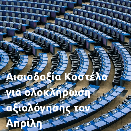
Αισιοδοξία Κοστέλο
για ολοκλήρωση
αξιολόγησης τον
Απρίλη