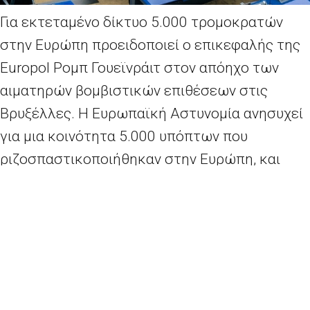
Για εκτεταμένο δίκτυο 5.000 τρομοκρατών
στην Ευρώπη προειδοποιεί ο επικεφαλής της
Europol Ρομπ Γουεϊνράιτ στον απόηχο των
αιματηρών βομβιστικών επιθέσεων στις
Βρυξέλλες. Η Ευρωπαϊκή Αστυνομία ανησυχεί
για μια κοινότητα 5.000 υπόπτων που
ριζοσπαστικοποιήθηκαν στην Ευρώπη, και
ταξίδεψαν στη Συρία και το Ιράκ για να
αποκτήσουν μάχιμη εμπειρία. Κάποιοι από
αυτούς, όχι όλοι, επέστρεψαν στην Ευρώπη,
προειδοποίησε σε συνέντευξή του στο BBC o
Ρομπ Γουεϊνράιτ.
Περισσότερα
εδώ
.