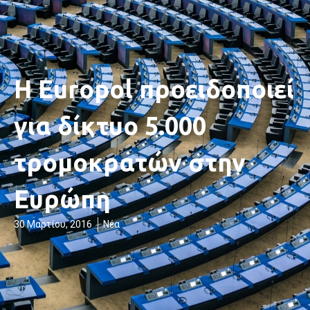
Η Europol προειδοποιεί
για δίκτυο 5.000
τρομοκρατών στην
Ευρώπη
30 Μαρτίου, 2016
Νέα