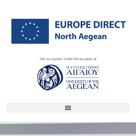
Υπό την αιγίδα | Under the auspices of