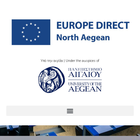
Υπό την αιγίδα | Under the auspices of