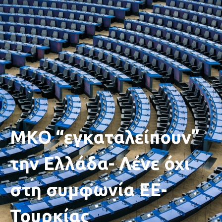
ΜΚΟ “εγκαταλείπουν”
την Ελλάδα- Λένε όχι
στη συμφωνία ΕΕ-
Τουρκίας