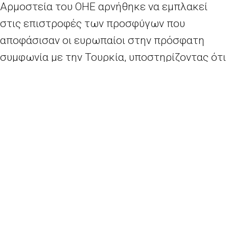
Αρμοστεία του ΟΗΕ αρνήθηκε να εμπλακεί
στις επιστροφές των προσφύγων που
αποφάσισαν οι ευρωπαίοι στην πρόσφατη
συμφωνία με την Τουρκία, υποστηρίζοντας ότι
τα hotspots στα ελληνικά νησιά, όπου γίνεται
επεξεργασία των προσφύγων, έχουν
μετατραπεί σε φυλακές. Περίπου την ίδια ώρα,
οι Γιατροί Χωρίς Σύνορα και οι Γιατροί του
Κόσμου αποφάσισαν να εγκαταλείψουν την
περιοχή Ειδομένης, στα βόρεια σύνορα της
Ελλάδας, για λόγους ασφαλείας. Οργσιμένοι
πρόσφυγες διαμαρτυρήθηκαν ενάντια στο
κλείσιμο των συνόρων, και δεν επέτρεψε στις
ΜΚΟ τη διανομή τροφίμων. Αποφάσισαν