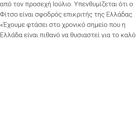
από τον προσεχή Ιούλιο. Υπενθυμίζεται ότι ο
Φίτσο είναι σφοδρός επικριτής της Ελλάδας.
«Έχουμε φτάσει στο χρονικό σημείο που η
Ελλάδα είναι πιθανό να θυσιαστεί για το καλό
της Ε.Ε.», είχε δηλώσει ο Φίτσο στις αρχές του
μηνός. «Κύριε Τσίπρα, θα υπάρξει μόνο ένα
hotspot και θα λέγεται Ελλάδα», είχε αναφέρει
χαρακτηριστικά. Αν και κέρδισε τις εκλογές,
το Smer έχασε την πλειοψηφία του στη Βουλή.
Όμως ο Φίτσο, ο οποίος έχει ήδη υπηρετήσει
δύο θητείες στο αξίωμα του πρωθυπουργού
(2006-2010, 2012-2016), κινήθηκε με
ταχύτητα και εξασφάλισε τη συνεργασία
τριών κεντρώων και εθνικιστικών κομμάτων,