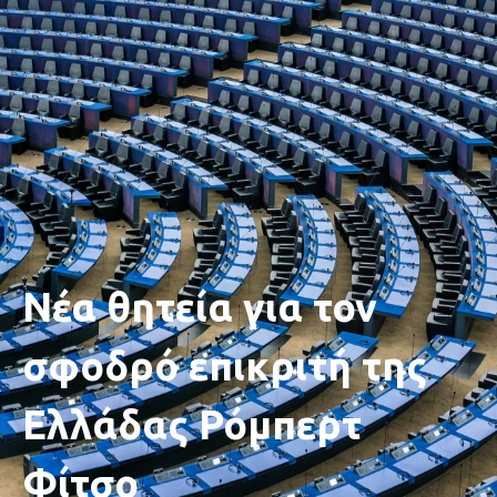
Νέα θητεία για τον
σφοδρό επικριτή της
Ελλάδας Ρόμπερτ
Φίτσο