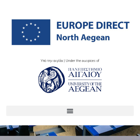
Υπό την αιγίδα | Under the auspices of