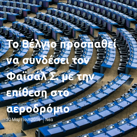
Το Βέλγιο προσπαθεί
να συνδέσει τον
Φαϊσάλ Σ. με την
επίθεση στο
αεροδρόμιο
30 Μαρτίου, 2016
Νέα