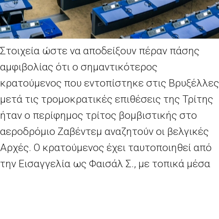
Στοιχεία ώστε να αποδείξουν πέραν πάσης
αμφιβολίας ότι ο σημαντικότερος
κρατούμενος που εντοπίστηκε στις Βρυξέλλες
μετά τις τρομοκρατικές επιθέσεις της Τρίτης
ήταν ο περίφημος τρίτος βομβιστικής στο
αεροδρόμιο Ζαβέντεμ αναζητούν οι βελγικές
Αρχές. Ο κρατούμενος έχει ταυτοποιηθεί από
την Εισαγγελία ως Φαισάλ Σ., με τοπικά μέσα
ενημέρωσης να εκτιμούν ότι πρόκειται για τον
Φαϊσάλ Σεφού, δημοσιογράφο που είχε
τραβήξει την προσοχή της Αστυνομίας λόγω