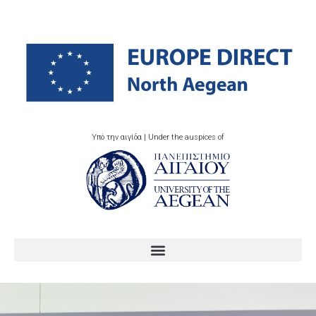
Υπό την αιγίδα | Under the auspices of