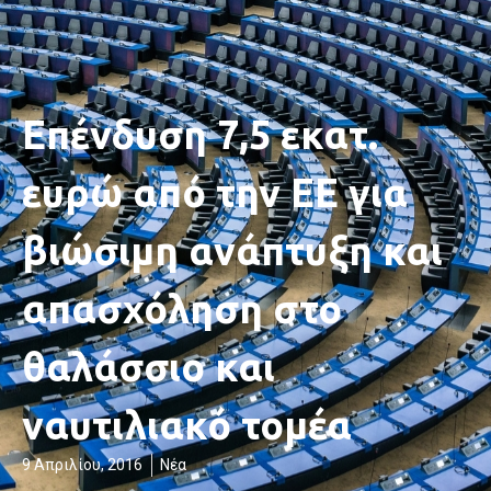
Επένδυση 7,5 εκατ.
ευρώ από την ΕΕ για
βιώσιμη ανάπτυξη και
απασχόληση στο
θαλάσσιο και
ναυτιλιακό τομέα
9 Απριλίου, 2016
Νέα