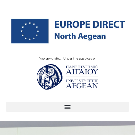
Υπό την αιγίδα | Under the auspices of