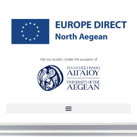
Υπό την αιγίδα | Under the auspices of