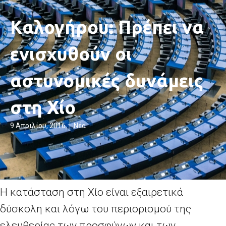
Καλογήρου: Πρέπει να
ενισχυθούν οι
αστυνομικές δυνάμεις
στη Χίο
9 Απριλίου, 2016
Νέα
Η κατάσταση στη Χίο είναι εξαιρετικά
δύσκολη και λόγω του περιορισμού της
ελευθερίας των προσφύγων και των