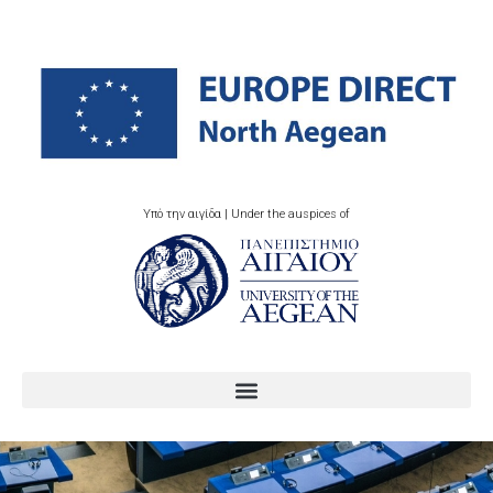
Υπό την αιγίδα | Under the auspices of