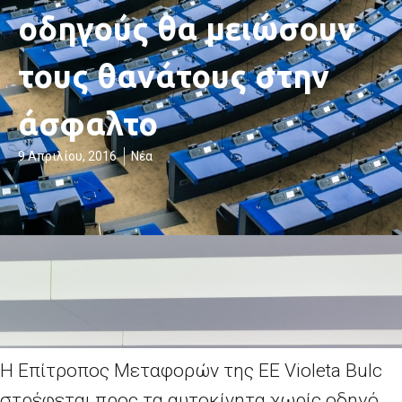
οδηγούς θα μειώσουν
τους θανάτους στην
άσφαλτο
9 Απριλίου, 2016
Νέα
Η Επίτροπος Μεταφορών της ΕΕ Violeta Bulc
στρέφεται προς τα αυτοκίνητα χωρίς οδηγό