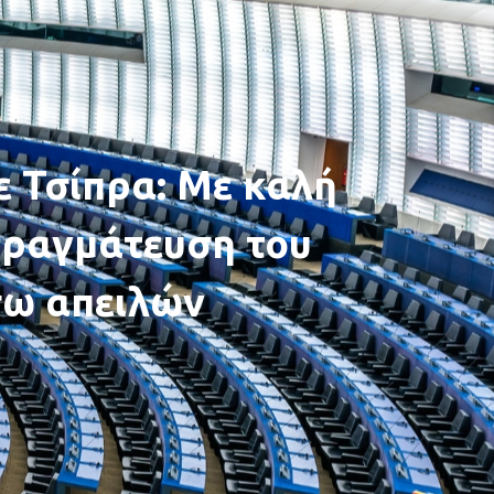
 Τσίπρα: Με καλή
πραγμάτευση του
σω απειλών