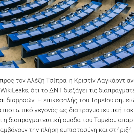
προς τον Αλέξη Τσίπρα, η Κριστίν Λαγκάρντ α
kiLeaks, ότι τo ΔΝΤ διεξάγει τις διαπραγματ
αι διαρροών. Η επικεφαλής του Ταμείου σημειών
ο πιστωτικό γεγονός ως διαπραγματευτική τακ
ι η διαπραγματευτική ομάδα του Ταμείου απαρ
λαμβάνουν την πλήρη εμπιστοσύνη και στήριξή 