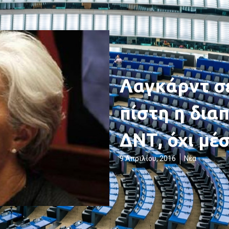
Λαγκάρντ σε
πίστη η δια
ΔΝΤ, όχι μέ
9 Απριλίου, 2016
Νέα