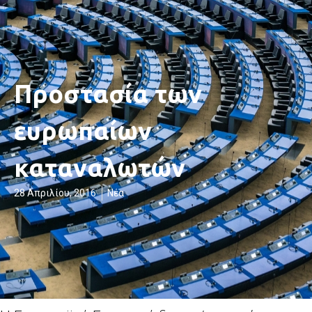
Προστασία των
ευρωπαίων
καταναλωτών
28 Απριλίου, 2016
Νέα