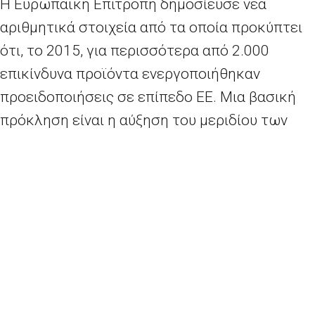
Η Ευρωπαϊκή Επιτροπή δημοσίευσε νέα
αριθμητικά στοιχεία από τα οποία προκύπτει
ότι, το 2015, για περισσότερα από 2.000
επικίνδυνα προϊόντα ενεργοποιήθηκαν
προειδοποιήσεις σε επίπεδο ΕΕ. Μια βασική
πρόκληση είναι η αύξηση του μεριδίου των
προϊόντων που αγοράστηκαν στο διαδίκτυο
από χώρες εκτός ΕΕ. Tα παιχνίδια και τα είδη
ένδυσης βρίσκονται στις πρώτες θέσεις του
καταλόγου των επικίνδυνων προϊόντων που
εντοπίστηκαν το 2015.
Περισσότερα
εδώ.
Ομπάμπα: Ο Πούτιν προσπαθεί να αποδυναμώσει την ευρωπαϊκή ενότητα
Πιτέλα: Ο Γιούνκερ να πάρει θέση για τον φράχτη της Αυστρίας