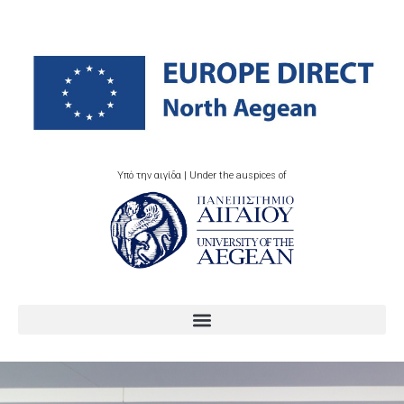
Υπό την αιγίδα | Under the auspices of