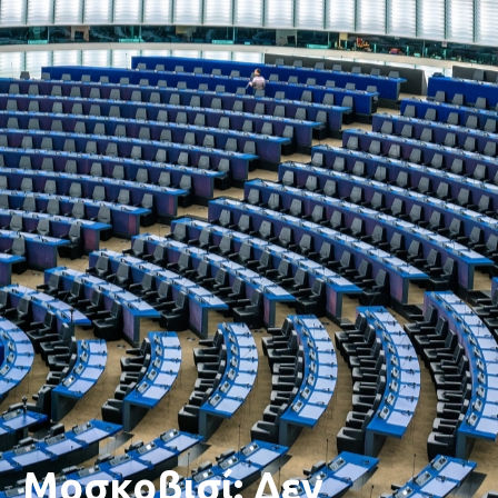
Μοσκοβισί: Δεν