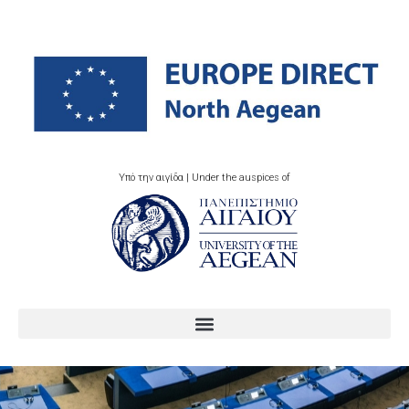
Υπό την αιγίδα | Under the auspices of