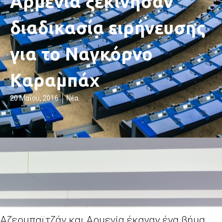
Αρμενία ξεκίνησαν
διαδικασία ειρήνευσης
για το Ναγκόρνο
Καραμπάχ
20 Μαΐου, 2016
Νέα
Αζερμπαϊτζάν και Αρμενία έκαναν ένα βήμα