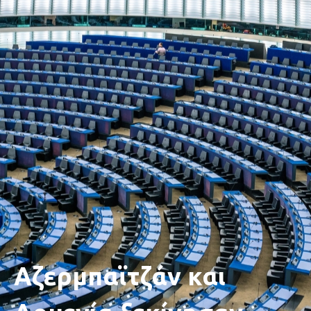
Αζερμπαϊτζάν και