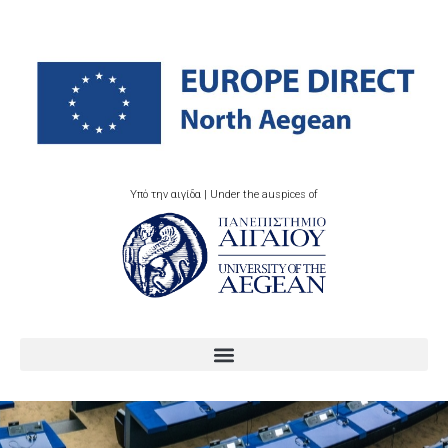
Υπό την αιγίδα | Under the auspices of