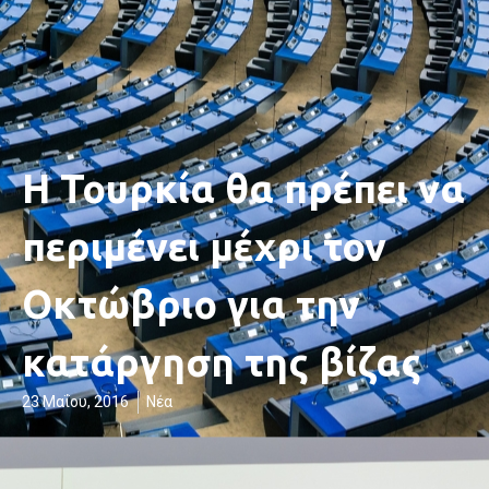
Η Τουρκία θα πρέπει να
περιμένει μέχρι τον
Οκτώβριο για την
κατάργηση της βίζας
23 Μαΐου, 2016
Νέα