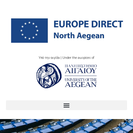
Υπό την αιγίδα | Under the auspices of