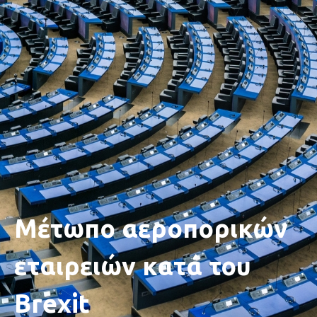
Μέτωπο αεροπορικών
εταιρειών κατά του
Brexit