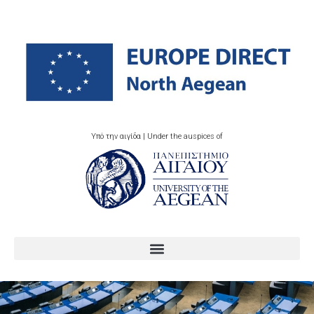
Υπό την αιγίδα | Under the auspices of