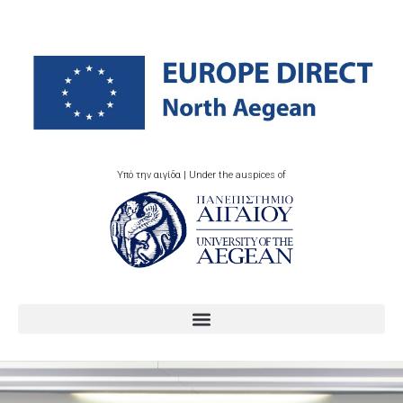
Υπό την αιγίδα | Under the auspices of