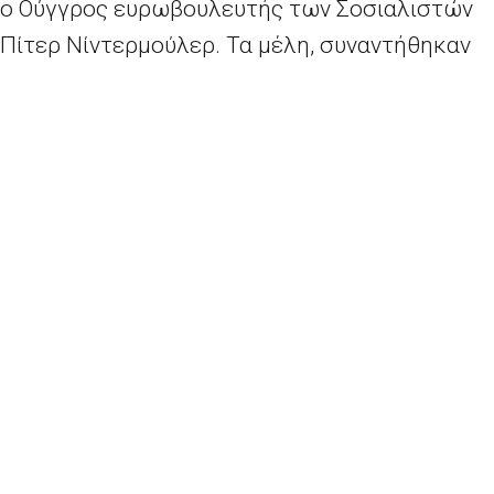
ο Ούγγρος ευρωβουλευτής των Σοσιαλιστών
Πίτερ Νίντερμούλερ. Τα μέλη, συναντήθηκαν
επίσης με εκπροσώπους των ελληνικών
αρχών, διεθνών οργανισμών και ΜΚΟ. Από την
πλευρά της Ελλάδας, συμμετείχε η
ευρωβουλευτής της Νέας Δημοοκρατίας κα.
Ελίζα Βόζεμπεργκ. Την αντιπροσωπεία
ευρωβουλευτών συνόδευε ο Επικεφαλής του
Γραφείου του Ευρωπαϊκού Κοινοβουλίου στην
Ελλάδα κ. Λεωνίδας Αντωνακόπουλος.
Περισσότερα
εδώ.
Έκτακτη χρηματοδότηση ύψους 25 εκατ. ευρώ στην Ευρωπαϊκή Υπηρεσία Υποστήριξης για το Άσυλο για την ενίσχυση του έργου της στην Ελλάδα
24 μαθητές από την Αθήνα στο Στρασβούργο για το πρόγραμμα Euroscola, 28-4-2016