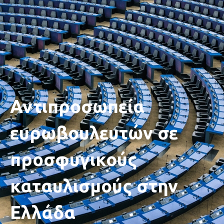
Αντιπροσωπεία
ευρωβουλευτών σε
προσφυγικούς
καταυλισμούς στην
Ελλάδα