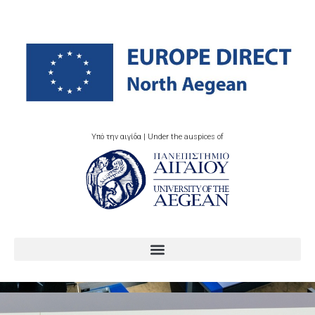
Υπό την αιγίδα | Under the auspices of