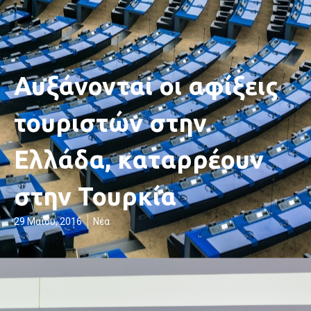
Αυξάνονται οι αφίξεις
τουριστών στην
Ελλάδα, καταρρέουν
στην Τουρκία
29 Μαΐου, 2016
Νέα