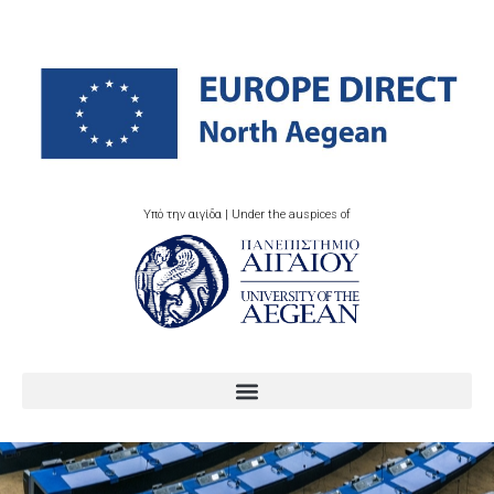
Υπό την αιγίδα | Under the auspices of