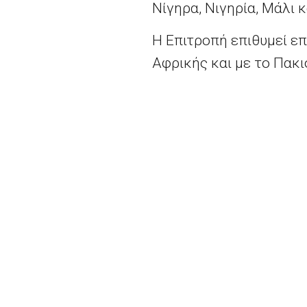
Νίγηρα, Νιγηρία, Μάλι 
Η Επιτροπή επιθυμεί επ
Αφρικής και με το Πακι
όσων δεν υπάγονται σ
«Θα υπάρξουν συνέπειες
Κοινοβούλιο, μαζί με τ
Η Ευρωπαϊκή Επιτροπή 
κάρτας» για ειδικευμέ
«
Άθλιος
»
αριθμός
θανά
Αναλύοντας τα στοιχεί
το 2015 και 3.500 το π