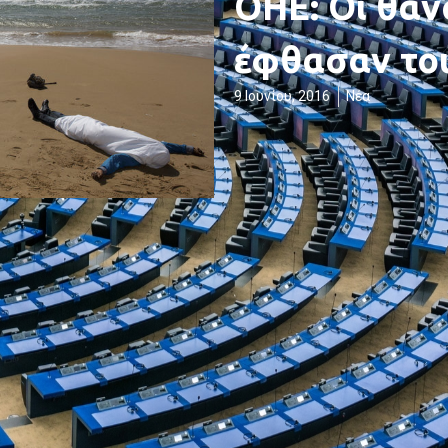
ΟΗΕ: Οι θάν
έφθασαν του
9 Ιουνίου, 2016
Νέα