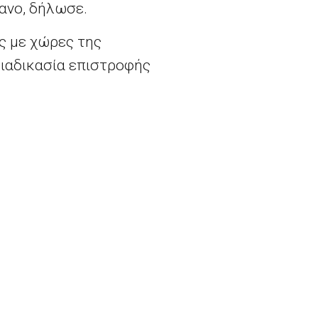
βανο, δήλωσε.
ής με χώρες της
 διαδικασία επιστροφής
», είπε στο Ευρωπαϊκό
, Φεντερίκα Μογκερίνι.
ια ένα σύστημα «μπλε
.
 πέθαναν στη θάλασσα
 έτους.