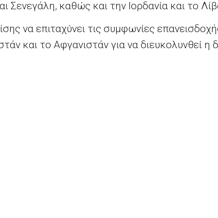
και Σενεγάλη, καθώς και την Ιορδανία και το Λί
ίσης να επιταχύνει τις συμφωνίες επανεισδοχ
στάν και το Αφγανιστάν για να διευκολυνθεί η
το καθεστώς του πρόσφυγα.
 για εκείνους που αρνούνται να συνεργαστούν
ην επικεφαλής της εξωτερικής πολιτικής της ΕΕ
πρόκειται επίσης να παρουσιάσει ένα σχέδιο γ
νους μετανάστες να έρθουν στην Ευρώπη νόμιμα
των
α, ο ΟΗΕ δήλωσε ότι συνολικά 3.771 άνθρωποι
ροηγούμενο έτος, συν οι θάνατοι του τρέχοντος