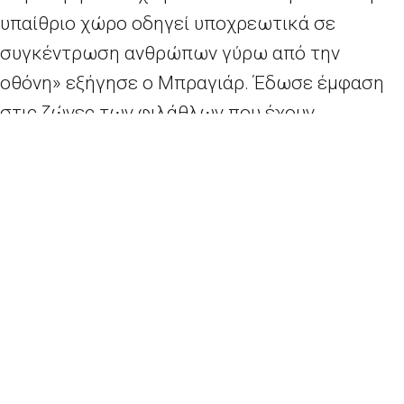
υπαίθριο χώρο οδηγεί υποχρεωτικά σε
συγκέντρωση ανθρώπων γύρω από την
οθόνη» εξήγησε ο Μπραγιάρ. Έδωσε έμφαση
στις ζώνες των φιλάθλων που έχουν
οργανωθεί από τις γαλλικές αρχές και είναι
χώροι με «κάθε δυνατή ασφάλεια».
Όπως τόνισε, «καλύτερα ένας χώρος με πολλά
μέτρα ασφαλείας παρά να αφεθούν να κάνουν
ό,τι θέλουν χιλιάδες άνθρωποι που θα
βρίσκονται στην πόλη και που θα
συγκεντρώνονται χωρίς οργάνωση».
«Μπορούμε να δούμε το ματς σ’ έναν κλειστό
χώρο από τη στιγμή που υπάρχει ασφάλεια,