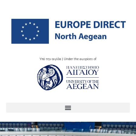
Υπό την αιγίδα | Under the auspices of