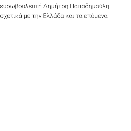
ευρωβουλευτή Δημήτρη Παπαδημούλη
σχετικά με την Ελλάδα και τα επόμενα
βήματα.
Όπως είναι γνωστό, η συνολική δόση
ανέρχεται σε 10,3 δισ. ευρώ, εκ των οποίων τα
7,5 δισ. ευρώ θα φτάσουν στην Ελλάδα τις
αμέσως επόμενες μέρες, μετά την απόφαση
του ΕSM, ενώ τα υπόλοιπα 2,8 δισ. ευρώ θα
εκταμιευθούν στις αρχές του φθινοπώρου,
μετά την εκπλήρωση από την ελληνική
κυβέρνηση μιας σειράς προαπαιτούμενων
μέτρων.
Για την ελάφρυνση του χρέους, ο κ.