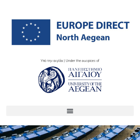
Υπό την αιγίδα | Under the auspices of