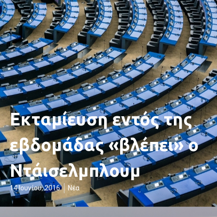
Εκταμίευση εντός της
εβδομάδας «βλέπει» ο
Ντάισελμπλουμ
14 Ιουνίου, 2016
Νέα