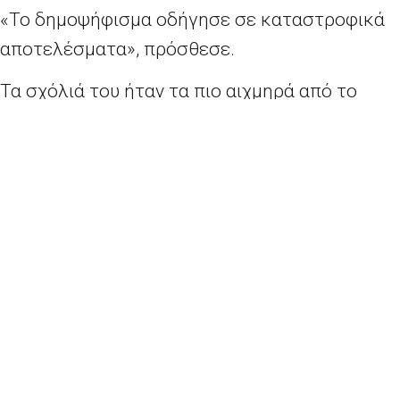
«Το δημοψήφισμα οδήγησε σε καταστροφικά
αποτελέσματα», πρόσθεσε.
Τα σχόλιά του ήταν τα πιο αιχμηρά από το
ολλανδικό δημοψήφισμα στις 6 Απριλίου, το
οποίο παρακολουθήθηκε στενά από τις
ευρωσκεπτικιστές ομάδες στη Βρετανία, οι
οποίες και χαιρέτισαν το αποτελέσματα ως
ένα πλήγμα για την ενότητα της ΕΕ.
Αν και το ολλανδικό δημοψήφισμα είχε
ποσοστό συμμετοχής μόλις 30% για να είναι
έγκυρο, πάνω από το 60% όσων προσήλθαν
στις κάλπες απέρριψαν τη συμφωνία
συνεργασίας ΕΕ-Ουκρανίας.