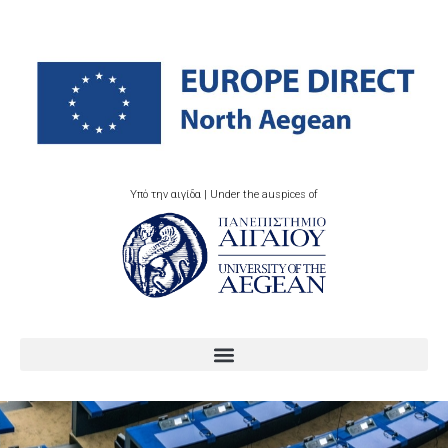
Υπό την αιγίδα | Under the auspices of