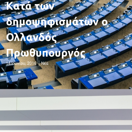
Κατά των
δημοψηφισμάτων ο
Ολλανδός
Πρωθυπουργός
14 Ιουνίου, 2016
Νέα