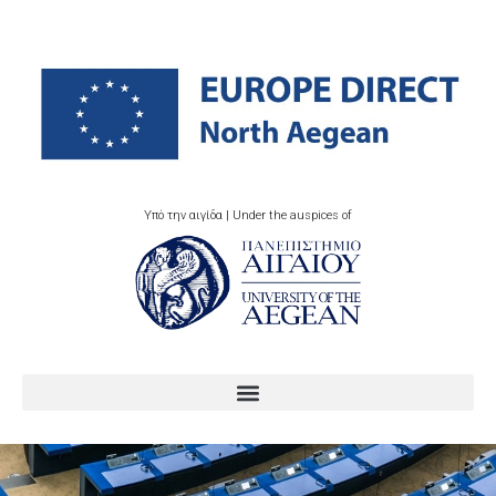
Υπό την αιγίδα | Under the auspices of