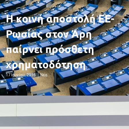
Η κοινή αποστολή ΕΕ-
Ρωσίας στον Άρη
παίρνει πρόσθετη
χρηματοδότηση
17 Ιουνίου, 2016
Νέα