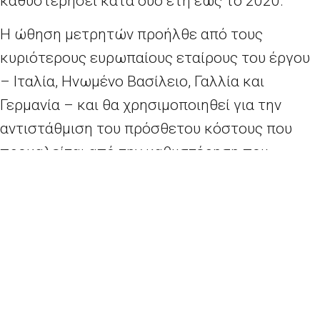
καθυστερήσει κατά δύο έτη έως το 2020.
Η ώθηση μετρητών προήλθε από τους
κυριότερους ευρωπαίους εταίρους του έργου
– Ιταλία, Ηνωμένο Βασίλειο, Γαλλία και
Γερμανία – και θα χρησιμοποιηθεί για την
αντιστάθμιση του πρόσθετου κόστους που
προκαλείται από την καθυστέρηση που
ανακοινώθηκε το Μάιο.
Ο David Parker, διευθυντής των επανδρωμένων
διαστημικών πτήσεων της ESA, δήλωσε στο
Γαλλικό Πρακτορείο: «Ρωτήσαμε τα κράτη
μέλη: θέλετε να συνεχίσετε με αυτή την
αποστολή;»