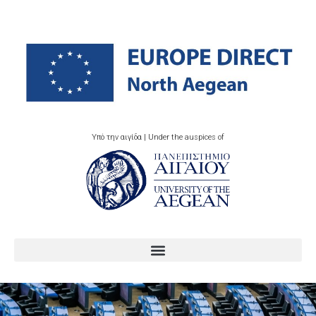
Υπό την αιγίδα | Under the auspices of