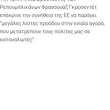
Ρεπουμπλικάνων Φρανσουάζ Γκροσεντέτ
επέκρινε την συνήθεια της ΕΕ να παράγει
“μεγάλες λίστες προόδου στην ενιαία αγορά,
που μετατρέπουν τους πολίτες μας σε
καταναλωτές”.
«Είναι καιρός να αφήσουμε αυτά τα
τεχνοκρατικά επιχειρήματα πίσω και να
μιλήσουμε: η Ευρώπη είναι κάτι περισσότερο
από μια μεγάλη αγορά, μια συνέλευση
τομεακών προγραμμάτων, μια μηχανή για την
παραγωγή προτύπων … Η Ευρώπη έχει ψυχή,
μια ιστορία, μια κουλτούρα», είπε .