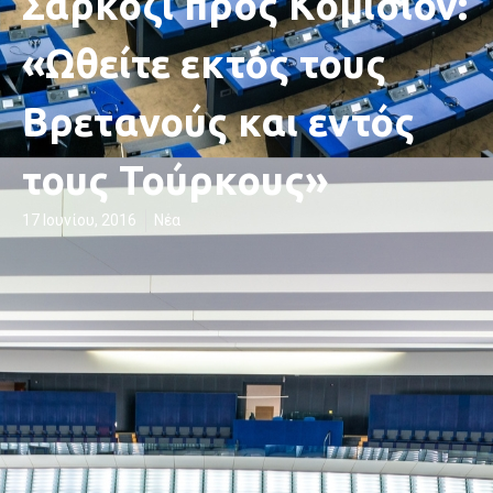
Σαρκοζί προς Κομισιόν:
«Ωθείτε εκτός τους
Βρετανούς και εντός
τους Τούρκους»
17 Ιουνίου, 2016
Νέα