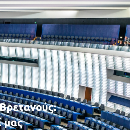
Βρετανούς:
ί μας