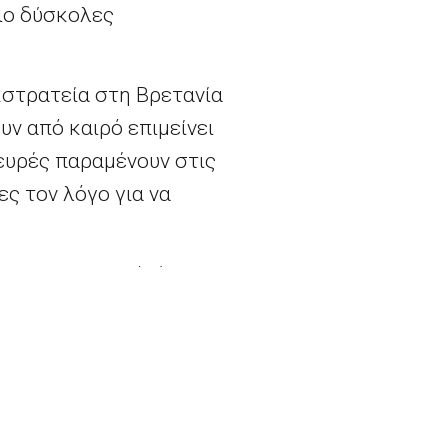
ιο δύσκολες
κστρατεία στη Βρετανία
υν από καιρό επιμείνει
λευρές παραμένουν στις
ς τον λόγο για να
 της Ευρωπαϊκής Ένωση
ν θα συζητήσουν πώς θα
υν από την ΕΕ.
οδεύσουν το Brexit”,
ι για την ημέρα μετά