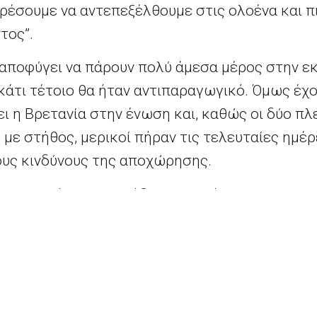
ορέσουμε να αντεπεξέλθουμε στις ολοένα και π
τος”.
ν αποφύγει να πάρουν πολύ άμεσα μέρος στην ε
 κάτι τέτοιο θα ήταν αντιπαραγωγικό. Όμως έχο
ει η Βρετανία στην ένωση και, καθώς οι δύο π
ε στήθος, μερικοί πήραν τις τελευταίες ημέρε
ους κινδύνους της αποχώρησης.
ει της επόμενης συνόδου κορυφής των ηγετών
 της ερχόμενης εβδομάδας στις Βρυξέλλες, ότα
των Βρετανών να παραμείνουν ή να αποχωρήσο
υποβαθμίζουμε τα οικονομικά κόστη που θα συν
σο αμφιβολία ότι είμαστε ήδη προετοιμασμένο