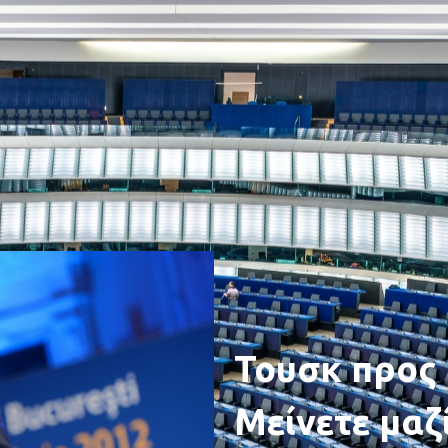
Τουσκ προς 
Μείνετε μαζ