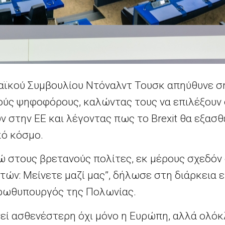
ϊκού Συμβουλίου Ντόναλντ Τουσκ απηύθυνε σή
ούς ψηφοφόρους, καλώντας τους να επιλέξουν
 στην ΕΕ και λέγοντας πως το Brexit θα εξασ
κό κόσμο.
ώ στους βρετανούς πολίτες, εκ μέρους σχεδό
τών: Μείνετε μαζί μας”, δήλωσε στη διάρκεια 
ρωθυπουργός της Πολωνίας.
τεί ασθενέστερη όχι μόνο η Ευρώπη, αλλά ολόκ