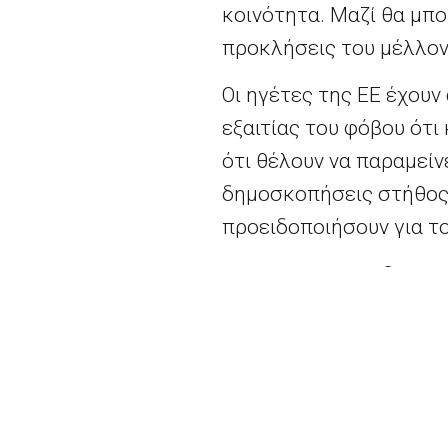
κοινότητα. Μαζί θα μπ
προκλήσεις του μέλλον
Οι ηγέτες της ΕΕ έχου
εξαιτίας του φόβου ότι
ότι θέλουν να παραμείν
δημοσκοπήσεις στήθος μ
προειδοποιήσουν για τ
Ο Τουσκ θα προεδρεύσ
την Τρίτη και Τετάρτη
απαντήσουν στην ψήφο 
“Με κανέναν τρόπο δεν 
δήλωσε. “Δεν έχω ωστό