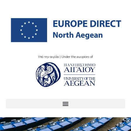
Υπό την αιγίδα | Under the auspices of