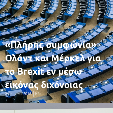
«Πλήρης συμφωνία»
Ολάντ και Μέρκελ για
το Brexit εν μέσω
εικόνας διχόνοιας
29 Ιουνίου, 2016
Νέα