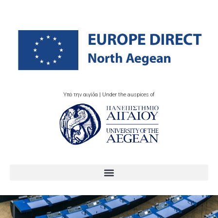
Υπό την αιγίδα | Under the auspices of