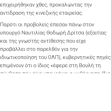
επιχειρήθηκαν χθες, προκαλώντας την
αντίδραση της κινεζικής εταιρείας.
Παρότι οι προβολείς έπεσαν πάνω στον
υπουργό Ναυτιλίας Θοδωρή Δρίτσα (εξαιτίας
και της γνωστής αντίθεσης που είχε
προβάλλει στο παρελθόν για την
ιδιωτικοποίηση του ΟΛΠ), κυβερνητικές πηγές
επιμένουν ότι ο ίδιος «έφερε στη Βουλή τη
σύμβαση που είχε υπογράψει η κυβέρνηση (δια
του πρωθυπουργού, δε) με την Cosco χωρίς να
αλλάξει ούτε τελεία».
Κατά τις ίδιες πηγές, τις βελτιώσεις νομικής
φύσης («κατά το ελληνικό Δίκαιο»), που