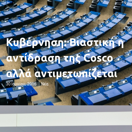
Κυβέρνηση: Βιαστική η
αντίδραση της Cosco
αλλά αντιμετωπίζεται
30 Ιουνίου, 2016
Νέα