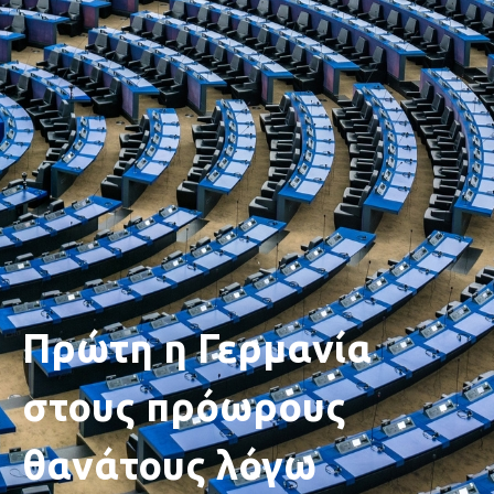
Πρώτη η Γερμανία
στους πρόωρους
θανάτους λόγω