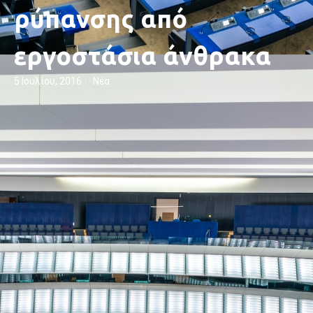
ρύπανσης από
εργοστάσια άνθρακα
5 Ιουλίου, 2016
Νέα