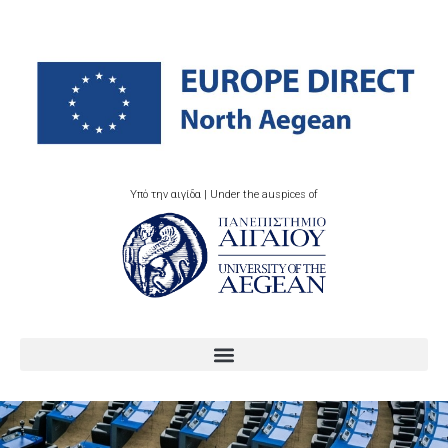
Υπό την αιγίδα | Under the auspices of