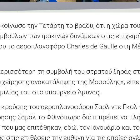
οίνωσε την Τετάρτη το βράδυ, ότι η χώρα του 
βούλων των ιρακινών δυνάμεων στις επιχειρήσε
έου το αεροπλανοφόρο Charles de Gaulle στη Μ
περισσότερη τη συμβολή του στρατού ξηράς σ
επιχείρησης ανακατάληψης της Μοσούλης», είπε
ομιλίας του στο υπουργείο Άμυνας.
 κρούσης του αεροπλανοφόρου Σαρλ ντε Γκολ 
ρησης Σαμάλ το Φθινόπωρο διότι πρέπει να πλή
ου μας επιτέθηκαν, εδώ, τον Ιανουάριο και το
στις επιθέσεις την ευθύνη για τις οποίες ανέλ