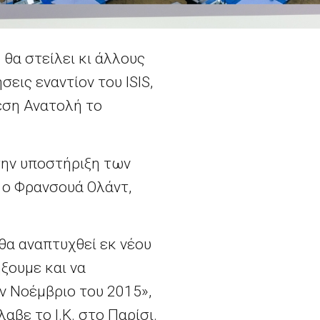
θα στείλει κι άλλους
ις εναντίον του ISIS,
έση Ανατολή το
την υποστήριξη των
 ο Φρανσουά Ολάντ,
θα αναπτυχθεί εκ νέου
ξουμε και να
ν Νοέμβριο του 2015»,
αβε το Ι.Κ. στο Παρίσι.