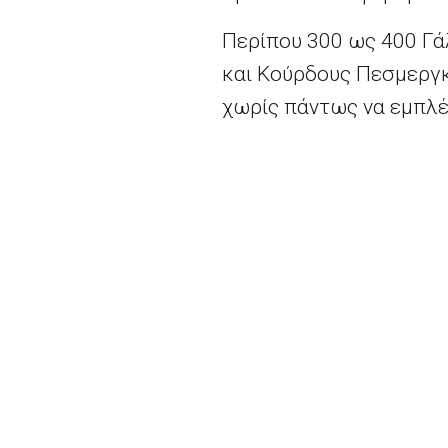
Περίπου 300 ως 400 Γά
και Κούρδους Πεσμεργκ
χωρίς πάντως να εμπλέ
O Ολάντ ανακοίνωσε τη
επίσης ότι οι Γερμανοί
από κοινού αυτή την πρ
της Γαλλίας την 14η Ιο
Στόχος της πρωτοβουλία
των συνόρων της», να «
«συνεργαστούμε σε ό,τ
εναντίον μας», συμπερ
Περισσότερα
εδώ.