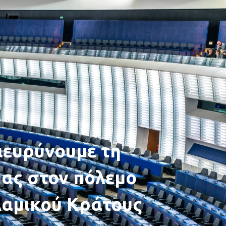
ιευρύνουμε τη
ας στον πόλεμο
λαμικού Κράτους