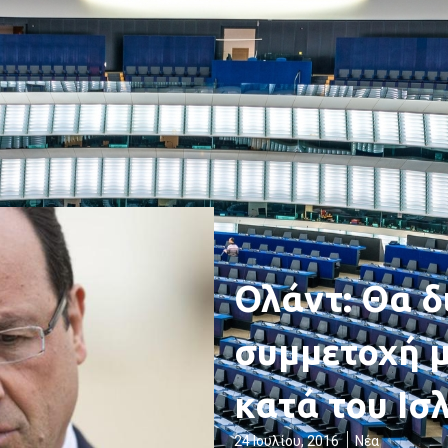
Ολάντ: Θα δ
συμμετοχή μ
κατά του Ισ
24 Ιουλίου, 2016
Νέα