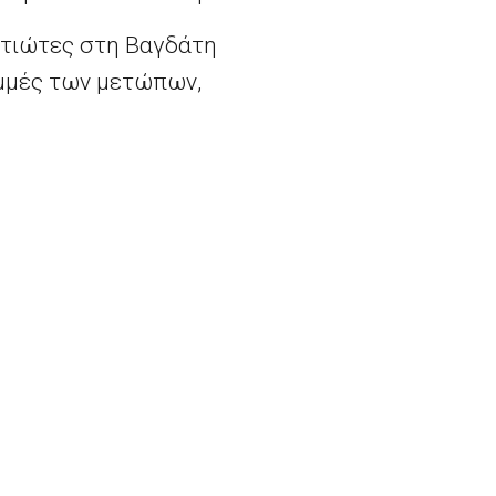
ατιώτες στη Βαγδάτη
αμμές των μετώπων,
να». «Διαπιστώνω
πομένως να προωθήσουμε
ν από την εθνική εορτή
αση.
ε επιχειρήσεις «πέραν
τόνων μας» και να
μετώπισης απειλών
ανέφερε ο κ. Ολάντ.