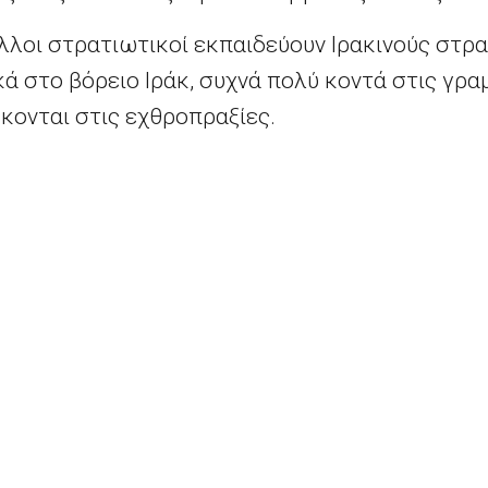
λλοι στρατιωτικοί εκπαιδεύουν Ιρακινούς στρ
ά στο βόρειο Ιράκ, συχνά πολύ κοντά στις γρ
κονται στις εχθροπραξίες.
ν πρότασή του να «ενισχυθεί η ευρωπαϊκή άμυ
 φίλοι μας είναι έτοιμοι για αυτό, μπορούμε ε
ωτοβουλία», ανέφερε ο κ. Ολάντ μία ημέρα πρι
υλίου και την παραδοσιακή στρατιωτική παρέλ
ς είναι να διευκολυνθεί η εμπλοκή της Ε.Ε. σ
ενισχυθεί η ασφάλεια των εταίρων και των γει
ι αφορά τις δυνατότητες αντίδρασης και αντι
ιλαμβανομένων των «τρομοκρατικών» απειλών, 